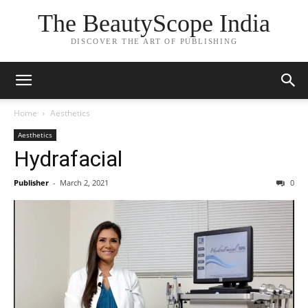
The BeautyScope India
DISCOVER THE ART OF PUBLISHING
Home
Aesthetics
Aesthetics
Hydrafacial
Publisher
-
March 2, 2021
0