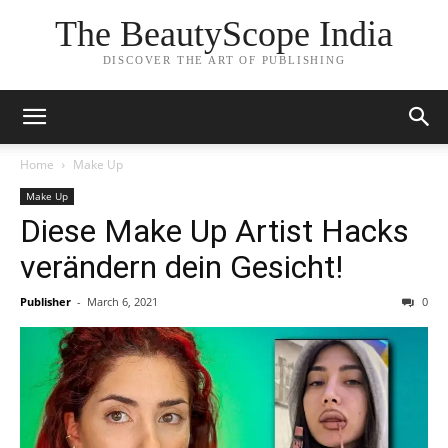
The BeautyScope India
DISCOVER THE ART OF PUBLISHING
Home
Make Up
Make Up
Diese Make Up Artist Hacks
verändern dein Gesicht!
Publisher
-
March 6, 2021
0