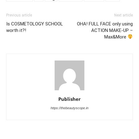
Previous article
Next article
Is COSMETOLOGY SCHOOL
OHA! FULL FACE only using
worth it?!
ACTION MAKE-UP –
Max&More
Publisher
https://thebeautyscope.in