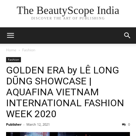
The BeautyScope India
DISCOVER THE ART OF PUBLISHING
Home
Fashion
Fashion
GOLDEN ERA by LÊ LONG
DŨNG SHOWCASE |
AQUAFINA VIETNAM
INTERNATIONAL FASHION
WEEK 2020
Publisher
-
March 12, 2021
0