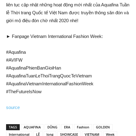
liên tục cập nhật những hoạt động mới nhất của Aquafina Tuần
lễ Thời trang Quốc tế Việt Nam được truyền thông săn đón và
giới mộ điệu đón chờ nhất 2020 nhé!
► Fanpage Vietnam International Fashion Week:
#Aquafina
#AVIFW
#AquafinaPhienBanGioiHan
#AquafinaTuanLeThoiTrangQuocTeVietnam
#AquafinaVietnamInternationalFashionWeek
#TheFutureIsNow
source
TAGS
AQUAFINA
DŨNG
ERA
Fashion
GOLDEN
International
LÊ
long
SHOWCASE
VIETNAM
Week