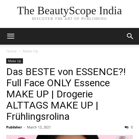
The BeautyScope India
DISCOVER THE ART OF PUBLISHING
Home
Make Up
Make Up
Das BESTE von ESSENCE?!
Full Face ONLY Essence
MAKE UP | Drogerie
ALTTAGS MAKE UP |
Frühlingsrolina
Publisher
-
March 13, 2021
0