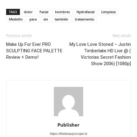
TAGS
dolor
Facial
hombres
Hydrafacial
Limpieza
Medellin
para
sin
también
tratamiento
Previous article
Next article
Make Up For Ever PRO
My Love Love Stoned – Justin
SCULPTING FACE PALETTE
Timberlake HD Live @ (
Review + Demo!
Victorias Secret Fashion
Show 2006) [1080p]
Publisher
https://thebeautyscope.in