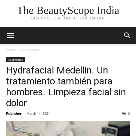
The BeautyScope India
DISCOVER THE ART OF PUBLISHING
Home
Aesthetics
Aesthetics
Hydrafacial Medellin. Un
tratamiento también para
hombres. Limpieza facial sin
dolor
Publisher
-
March 14, 2021
0