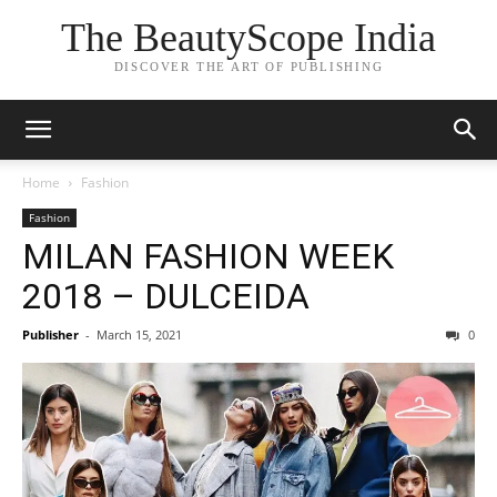
The BeautyScope India
DISCOVER THE ART OF PUBLISHING
Home
Fashion
Fashion
MILAN FASHION WEEK
2018 – DULCEIDA
Publisher
-
March 15, 2021
0