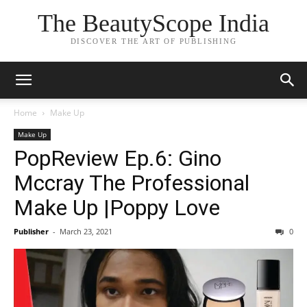
The BeautyScope India
DISCOVER THE ART OF PUBLISHING
Home
Make Up
Make Up
PopReview Ep.6: Gino
Mccray The Professional
Make Up |Poppy Love
Publisher
-
March 23, 2021
0