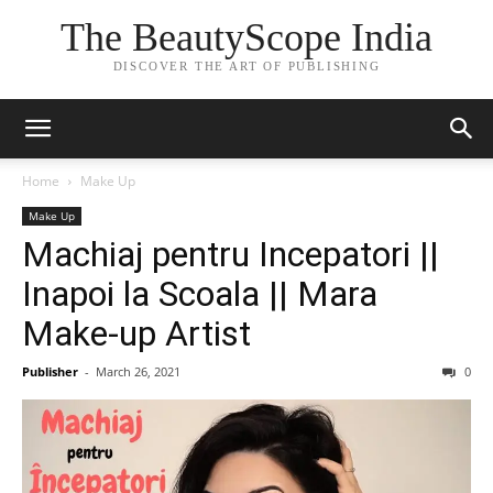
The BeautyScope India
DISCOVER THE ART OF PUBLISHING
Home
Make Up
Make Up
Machiaj pentru Incepatori ||
Inapoi la Scoala || Mara
Make-up Artist
Publisher
-
March 26, 2021
0