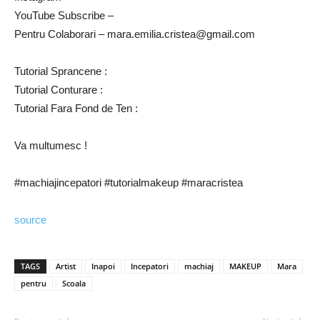
YouTube Subscribe –
Pentru Colaborari – mara.emilia.cristea@gmail.com
Tutorial Sprancene :
Tutorial Conturare :
Tutorial Fara Fond de Ten :
Va multumesc !
#machiajincepatori #tutorialmakeup #maracristea
source
TAGS
Artist
Inapoi
Incepatori
machiaj
MAKEUP
Mara
pentru
Scoala