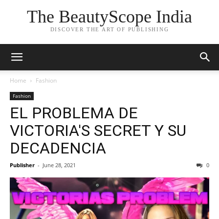
The BeautyScope India
DISCOVER THE ART OF PUBLISHING
Home
Fashion
Fashion
EL PROBLEMA DE
VICTORIA'S SECRET Y SU
DECADENCIA
Publisher
-
June 28, 2021
0