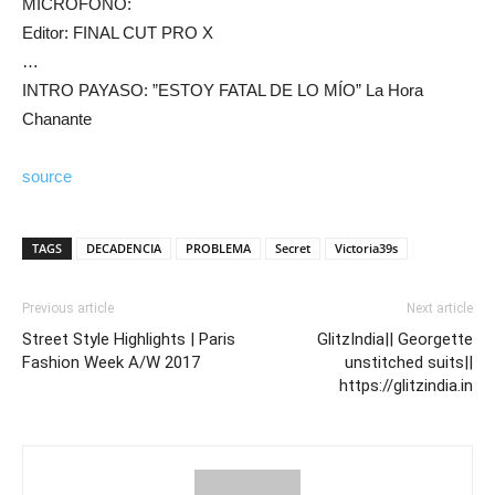
MICRÓFONO:
Editor: FINAL CUT PRO X
…
INTRO PAYASO: ”ESTOY FATAL DE LO MÍO” La Hora
Chanante
source
TAGS
DECADENCIA
PROBLEMA
Secret
Victoria39s
Previous article
Next article
Street Style Highlights | Paris
GlitzIndia|| Georgette
Fashion Week A/W 2017
unstitched suits||
https://glitzindia.in