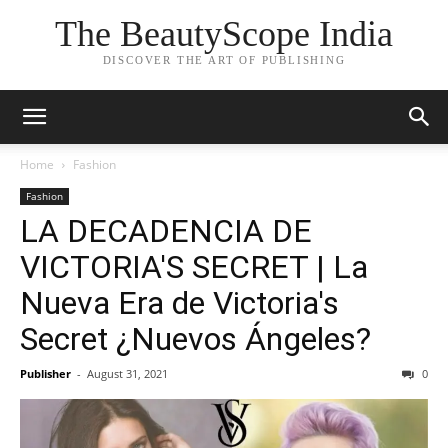
The BeautyScope India
DISCOVER THE ART OF PUBLISHING
Home
Fashion
Fashion
LA DECADENCIA DE
VICTORIA'S SECRET | La
Nueva Era de Victoria's
Secret ¿Nuevos Ángeles?
Publisher
-
August 31, 2021
0