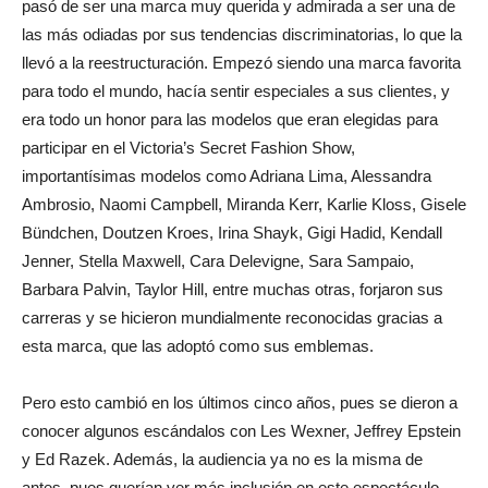
pasó de ser una marca muy querida y admirada a ser una de
las más odiadas por sus tendencias discriminatorias, lo que la
llevó a la reestructuración. Empezó siendo una marca favorita
para todo el mundo, hacía sentir especiales a sus clientes, y
era todo un honor para las modelos que eran elegidas para
participar en el Victoria’s Secret Fashion Show,
importantísimas modelos como Adriana Lima, Alessandra
Ambrosio, Naomi Campbell, Miranda Kerr, Karlie Kloss, Gisele
Bündchen, Doutzen Kroes, Irina Shayk, Gigi Hadid, Kendall
Jenner, Stella Maxwell, Cara Delevigne, Sara Sampaio,
Barbara Palvin, Taylor Hill, entre muchas otras, forjaron sus
carreras y se hicieron mundialmente reconocidas gracias a
esta marca, que las adoptó como sus emblemas.
Pero esto cambió en los últimos cinco años, pues se dieron a
conocer algunos escándalos con Les Wexner, Jeffrey Epstein
y Ed Razek. Además, la audiencia ya no es la misma de
antes, pues querían ver más inclusión en este espectáculo