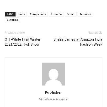
TAGS
años
Cumpleaños
PrinceSa
Secret
Temática
Victorias
Previous article
Next article
Off-White | Fall Winter
Shalini James at Amazon India
2021/2022 | Full Show
Fashion Week
Publisher
https://thebeautyscope.in