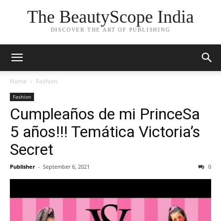
The BeautyScope India
DISCOVER THE ART OF PUBLISHING
Home
Fashion
Fashion
Cumpleaños de mi PrinceSa
5 años!!! Temática Victoria’s
Secret
Publisher
-
September 6, 2021
0