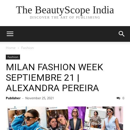
The BeautyScope India
DISCOVER THE ART OF PUBLISHING
Home
Fashion
Fashion
MILAN FASHION WEEK
SEPTIEMBRE 21 |
ALEXANDRA PEREIRA
Publisher
-
November 25, 2021
0