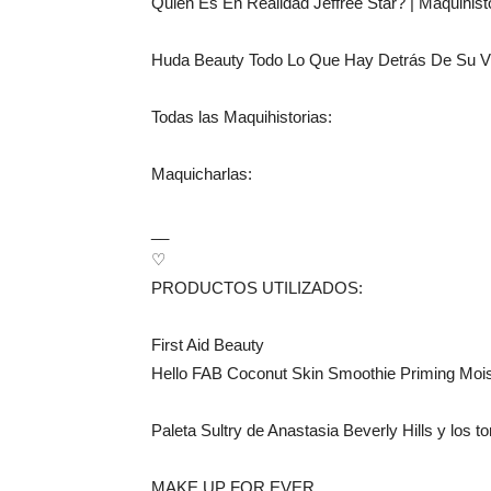
Quién Es En Realidad Jeffree Star? | Maquihis
Huda Beauty Todo Lo Que Hay Detrás De Su V
Todas las Maquihistorias:
Maquicharlas:
__
♡
PRODUCTOS UTILIZADOS:
First Aid Beauty
Hello FAB Coconut Skin Smoothie Priming Moist
Paleta Sultry de Anastasia Beverly Hills y los t
MAKE UP FOR EVER