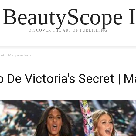
 BeautyScope I
DISCOVER THE ART OF PUBLISHING
cret | Maquihistoria
o De Victoria's Secret | M