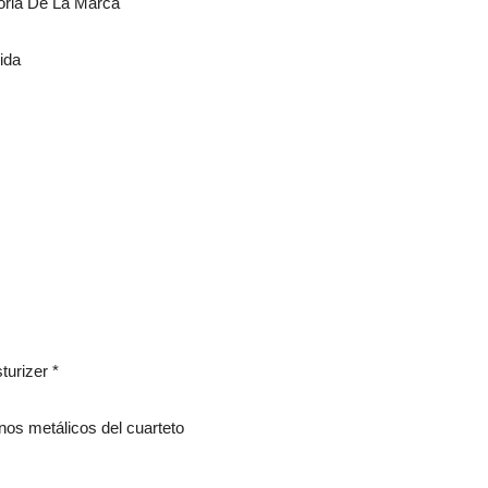
toria De La Marca
ida
urizer *
onos metálicos del cuarteto