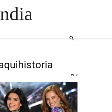
ndia
aquihistoria
0