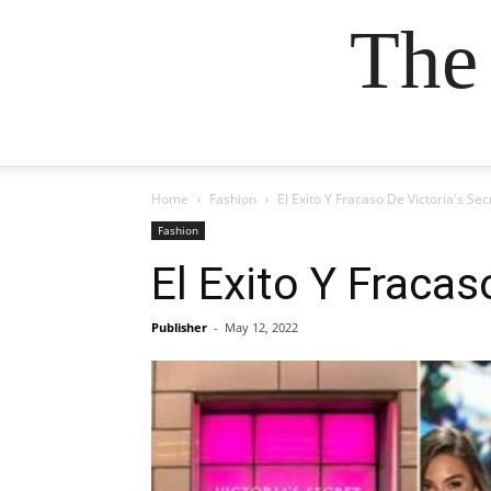
The
Home
Fashion
El Exito Y Fracaso De Victoria's Se
Fashion
El Exito Y Fracas
Publisher
-
May 12, 2022