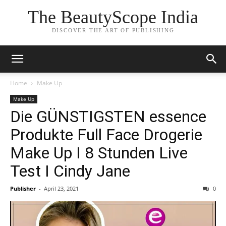
The BeautyScope India
DISCOVER THE ART OF PUBLISHING
Home
Make Up
Make Up
Die GÜNSTIGSTEN essence
Produkte Full Face Drogerie
Make Up I 8 Stunden Live
Test I Cindy Jane
Publisher
-
April 23, 2021
0