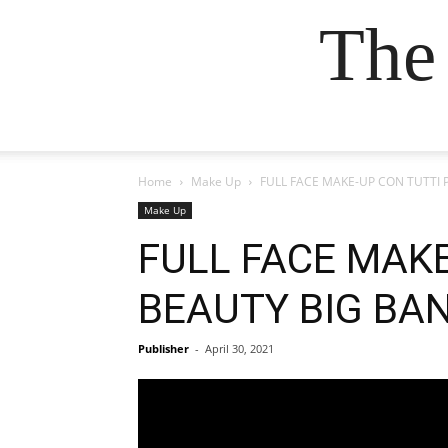
The
Home
Make Up
FULL FACE MAKE-UP CON TUTTI
Make Up
FULL FACE MAKE
BEAUTY BIG BA
Publisher
-
April 30, 2021