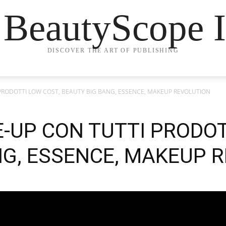
 BeautyScope I
DISCOVER THE ART OF PUBLISHING
 PRODOTTI LOW COST, BEAUTY BIG BANG, ESSENCE, MAKEUP REVOLUTION
-UP CON TUTTI PRODOT
NG, ESSENCE, MAKEUP 