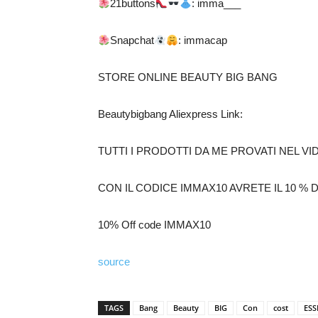
21buttons
: imma___
Snapchat
: immacap
STORE ONLINE BEAUTY BIG BANG
Beautybigbang Aliexpress Link:
TUTTI I PRODOTTI DA ME PROVATI NEL VI
CON IL CODICE IMMAX10 AVRETE IL 10 % 
10% Off code IMMAX10
source
TAGS
Bang
Beauty
BIG
Con
cost
ESS