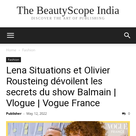
The BeautyScope India
DISCOVER THE ART OF PUBLISHING
Home
Fashion
Fashion
Lena Situations et Olivier
Rousteing dévoilent les
secrets du show Balmain |
Vlogue | Vogue France
Publisher
-
May 12, 2022
0