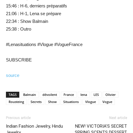
15:46 : H-6, derniers préparatifs
21:06 : H-1, Lena se prépare
22:34 : Show Balmain
25:38 : Outro
#Lenasituations #Vlogue #VogueFrance
SUBSCRIBE
source
TAGS
Balmain
dévoilent
France
lena
LES
Olivier
Rousteing
Secrets
Show
Situations
Vlogue
Vogue
Previous article
Next article
Indian Fashion Jewelry, Hindu
NEW! VICTORIA’S SECRET
Jewelry
SPRING SCENTS DESSERT